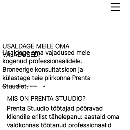
USALDAGE MEILE OMA
Usaldage oma vajadused meie
VAJADUSED!
kogenud professionaalidele.
Broneerige konsultatsioon ja
külastage teie piirkonna Prenta
Stuudiot.
BRONEERIGE KONSULTATSIOON
MIS ON PRENTA STUUDIO?
Prenta Stuudio töötajad pööravad
kliendile erilist tähelepanu: aastaid oma
valdkonnas töötanud professionaalid