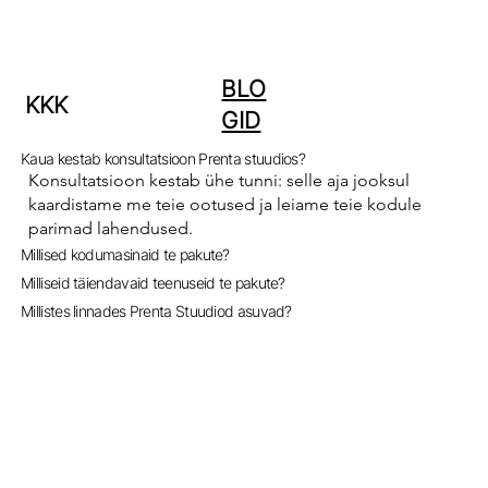
BLO
KKK
GID
Kaua kestab konsultatsioon Prenta stuudios?
Konsultatsioon kestab ühe tunni: selle aja jooksul
kaardistame me teie ootused ja leiame teie kodule
parimad lahendused.
Millised kodumasinaid te pakute?
Milliseid täiendavaid teenuseid te pakute?
Millistes linnades Prenta Stuudiod asuvad?